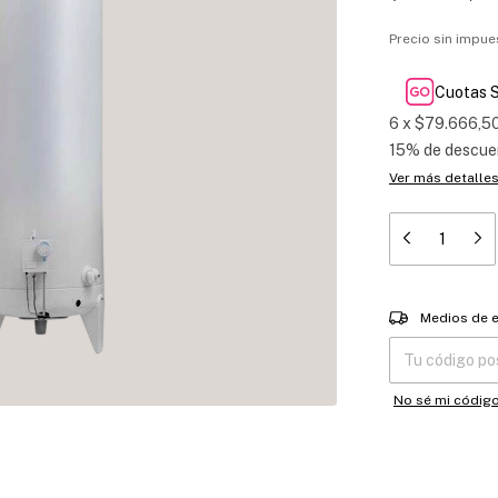
Precio sin impu
Cuotas S
6
x
$79.666,5
15% de descue
Ver más detalle
Entregas para el
Medios de 
No sé mi códig