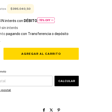
estos
$395.040,50
IN interés con
DÉBITO
0
sin interés
nto
pagando con Transferencia o depósito
s
 CP:
CAMBIAR CP
envío
CALCULAR
o postal