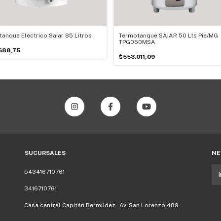
anque Eléctrico Saiar 85 Litros
Termotanque SAIAR 50 Lts Pie/MG
TPG050MSA
688,75
$553.011,09
SUCURSALES
NE
543416710761
3416710761
Casa central Capitán Bermúdez - Av. San Lorenzo 489