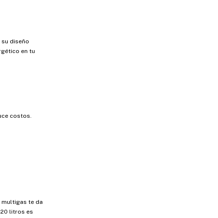
a su diseño
gético en tu
uce costos.
 multigas te da
20 litros es