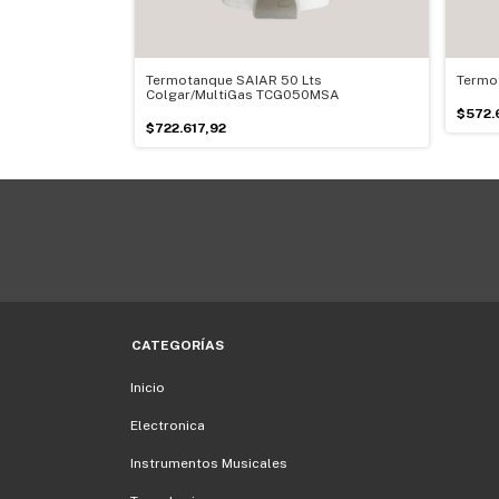
 Lts Multigas
Termotanque SAIAR 50 Lts
Termot
anco
Colgar/MultiGas TCG050MSA
$572.
$722.617,92
CATEGORÍAS
Inicio
Electronica
Instrumentos Musicales