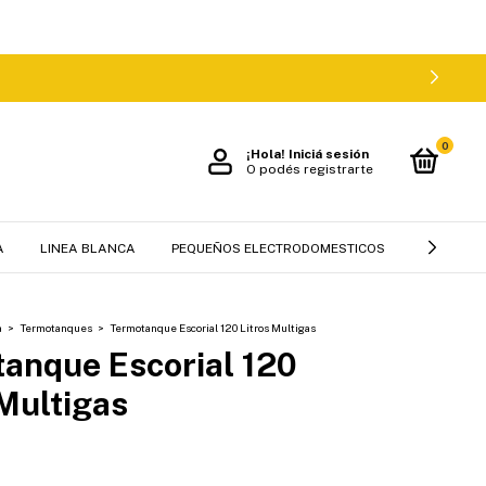
0
¡Hola!
Iniciá sesión
O podés registrarte
A
LINEA BLANCA
PEQUEÑOS ELECTRODOMESTICOS
MUEBLES 
a
>
Termotanques
>
Termotanque Escorial 120 Litros Multigas
anque Escorial 120
 Multigas