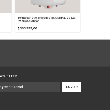
Termotanque Electrico ESCORIAL 55 Lts
Termotanque Esc
Inferior/Colgar
Multigas
$363.999,00
$412.999,00
WSLETTER