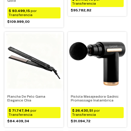
Gold
$95.782,82
$109.999,00
Plancha De Pelo Gama
Pistola Masajeadora Gadnic
Elegance Chia
Promassage Inalambrica
$84.409,34
$31.094,72