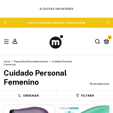
HASTA 9 CUOTAS / ENVÍOS A TODO EL PAÍS🔥
0
Inicio
>
Pequeños Electrodomesticos
>
Cuidado Personal
Femenino
Cuidado Personal
Femenino
14 productos
ORDENAR
FILTRAR