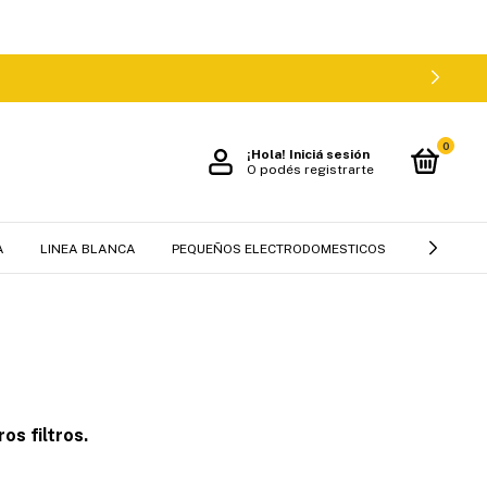
0
¡Hola!
Iniciá sesión
O podés registrarte
A
LINEA BLANCA
PEQUEÑOS ELECTRODOMESTICOS
MUEBLES 
os filtros.