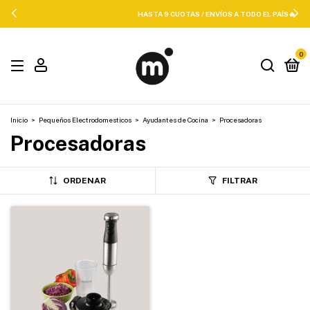
HASTA 9 CUOTAS / ENVÍOS A TODO EL PAÍS🔥
0
Inicio
>
Pequeños Electrodomesticos
>
Ayudantes de Cocina
>
Procesadoras
Procesadoras
ORDENAR
FILTRAR