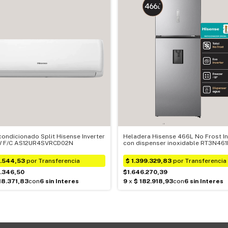
condicionado Split Hisense Inverter
Heladera Hisense 466L No Frost In
 F/C AS12UR4SVRCD02N
con dispenser inoxidable RT3N46
5.346,50
$1.646.270,39