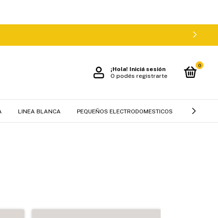
0
¡Hola!
Iniciá sesión
O podés registrarte
A
LINEA BLANCA
PEQUEÑOS ELECTRODOMESTICOS
MUEBLES 